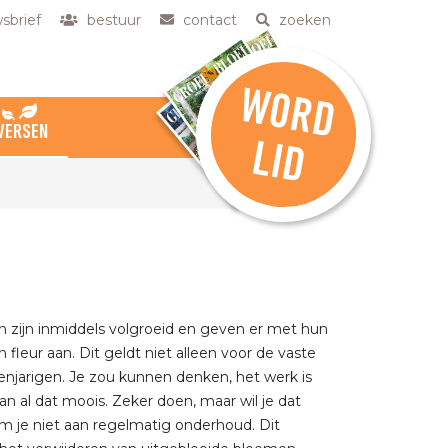
sbrief
bestuur
contact
zoeken
W
O
R
D
VERSEN
L
ID
n zijn inmiddels volgroeid en geven er met hun
 fleur aan. Dit geldt niet alleen voor de vaste
enjarigen. Je zou kunnen denken, het werk is
n al dat moois. Zeker doen, maar wil je dat
 je niet aan regelmatig onderhoud. Dit