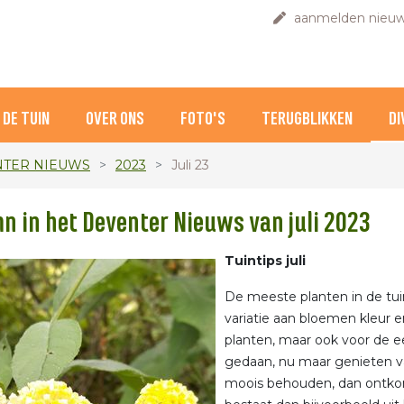
aanmelden nieuw
DE TUIN
OVER ONS
FOTO'S
TERUGBLIKKEN
DI
TER NIEUWS
2023
Juli 23
n in het Deventer Nieuws van juli 2023
Tuintips juli
De meeste planten in de tui
variatie aan bloemen kleur en
planten, maar ook voor de e
gedaan, nu maar genieten va
moois behouden, dan ontkom