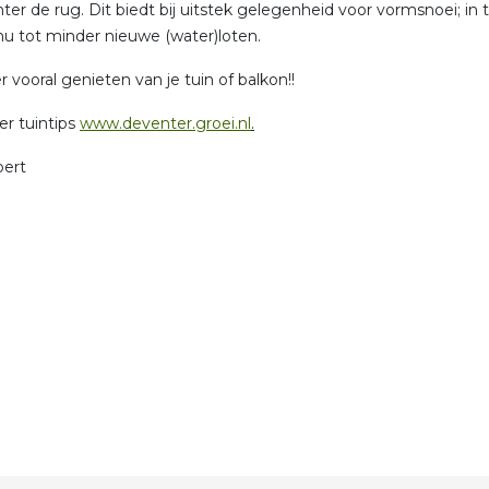
hter de rug. Dit biedt bij uitstek gelegenheid voor vormsnoei; in 
t nu tot minder nieuwe (water)loten.
 vooral genieten van je tuin of balkon!!
r tuintips
www.deventer.groei.nl
.
pert