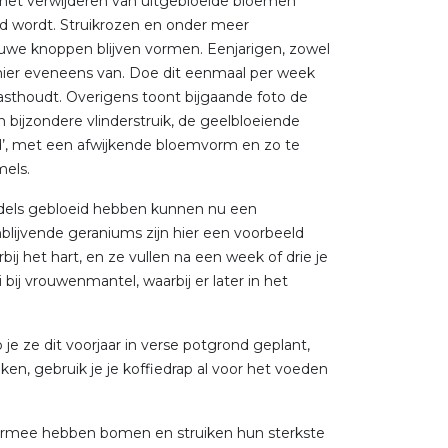
t het verwijderen van uitgebloeide bloemen
d wordt. Struikrozen en onder meer
ieuwe knoppen blijven vormen. Eenjarigen, zowel
n hier eveneens van. Doe dit eenmaal per week
vasthoudt. Overigens toont bijgaande foto de
 bijzondere vlinderstruik, de geelbloeiende
d’, met een afwijkende bloemvorm en zo te
mels.
dels gebloeid hebben kunnen nu een
blijvende geraniums zijn hier een voorbeeld
bij het hart, en ze vullen na een week of drie je
bij vrouwenmantel, waarbij er later in het
 je ze dit voorjaar in verse potgrond geplant,
ken, gebruik je je koffiedrap al voor het voeden
armee hebben bomen en struiken hun sterkste