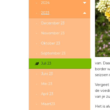
2024
2023
December 23
November 23
Oktober 23
September 23
van. Daar
Juli 23
border w
Juni 23
seizoen 
Mei 23
Vergeet 
de voedi
April 23
van je z
Maart23
Het is a