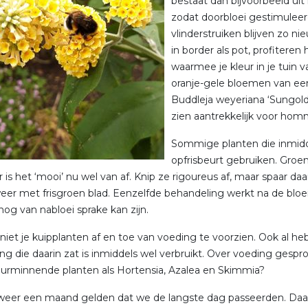
bestaat dan bijvoorbeeld ui
zodat doorbloei gestimuleer
vlinderstruiken blijven zo n
in border als pot, profitere
waarmee je kleur in je tuin 
oranje-gele bloemen van een
Buddleja weyeriana ‘Sungol
zien aantrekkelijk voor hom
Sommige planten die inmid
opfrisbeurt gebruiken. Groen
 is het ‘mooi’ nu wel van af. Knip ze rigoureus af, maar spaar daar
eer met frisgroen blad. Eenzelfde behandeling werkt na de bloei 
nog van nabloei sprake kan zijn.
niet je kuipplanten af en toe van voeding te voorzien. Ook al heb
ng die daarin zat is inmiddels wel verbruikt. Over voeding gespro
uurminnende planten als Hortensia, Azalea en Skimmia?
lweer een maand gelden dat we de langste dag passeerden. Da