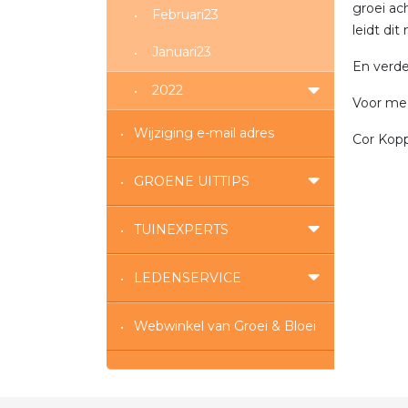
groei ac
Februari23
leidt di
Januari23
En verder
2022
Voor mee
Wijziging e-mail adres
Cor Kop
GROENE UITTIPS
TUINEXPERTS
LEDENSERVICE
Webwinkel van Groei & Bloei