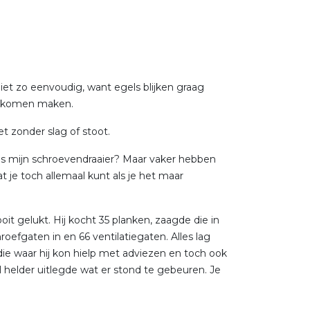
iet zo eenvoudig, want egels blijken graag
derkomen maken.
t zonder slag of stoot.
r is mijn schroevendraaier? Maar vaker hebben
je toch allemaal kunt als je het maar
oit gelukt. Hij kocht 35 planken, zaagde die in
roefgaten in en 66 ventilatiegaten. Alles lag
die waar hij kon hielp met adviezen en toch ook
 helder uitlegde wat er stond te gebeuren. Je