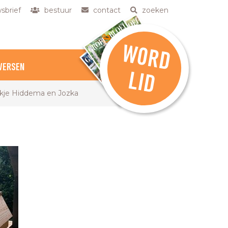
sbrief
bestuur
contact
zoeken
W
O
R
D
VERSEN
L
ID
ukje Hiddema en Jozka