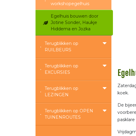
workshopegelhuis
Egelhuis bouwen door
Jotine Sonder, Haukje
Hiddema en Jozka
Terugblikken op
RUILBEURS
Terugblikken op
Egelh
EXCURSIES
Zaterdag
Terugblikken op
koek.
LEZINGEN
De bijee
Terugblikken op OPEN
voorbere
TUINENROUTES
pasklar
Vrijdagm