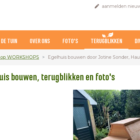
aanmelden nieuw
DE TUIN
OVER ONS
FOTO'S
TERUGBLIKKEN
DI
en op WORKSHOPS
Egelhuis bouwen door Jotine Sonder, Ha
uis bouwen, terugblikken en foto's