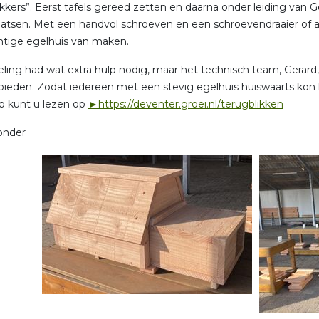
kers”. Eerst tafels gereed zetten en daarna onder leiding van Ge
laatsen. Met een handvol schroeven en een schroevendraaier of 
htige egelhuis van maken.
ling had wat extra hulp nodig, maar het technisch team, Gerar
bieden. Zodat iedereen met een stevig egelhuis huiswaarts kon 
p kunt u lezen op
►https://deventer.groei.nl/terugblikken
onder