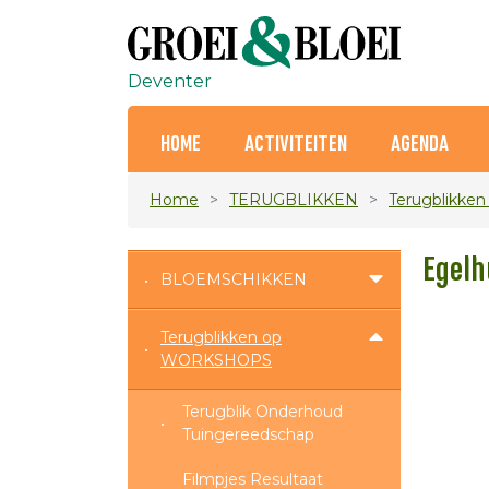
Deventer
HOME
ACTIVITEITEN
AGENDA
Home
TERUGBLIKKEN
Terugblikk
Egelh
BLOEMSCHIKKEN
Terugblikken op
WORKSHOPS
Terugblik Onderhoud
Tuingereedschap
Filmpjes Resultaat