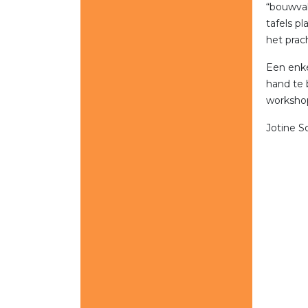
“bouwvak
tafels p
het prac
Een enke
hand te 
worksho
Jotine S