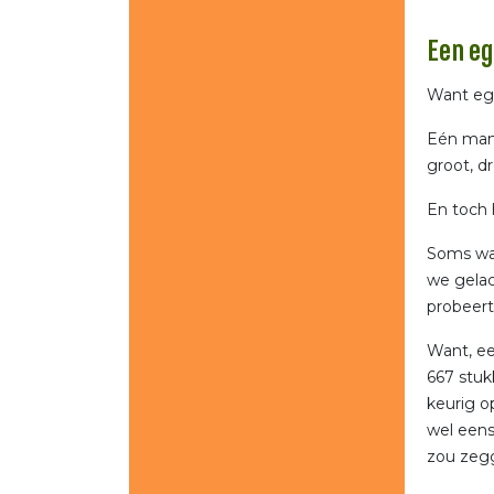
Een e
Want ege
Eén mani
groot, d
En toch 
Soms was
we gelac
probeert
Want, eer
667 stuk
keurig o
wel eens
zou zegg