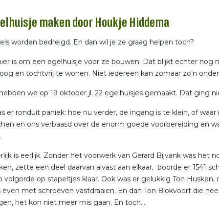
gelhuisje maken door Houkje Hiddema
ls worden bedreigd. En dan wil je ze graag helpen toch?
er is om een egelhuisje voor ze bouwen. Dat blijkt echter nog n
roog en tochtvrij te wonen. Niet iedereen kan zomaar zo’n on
hebben we op 19 oktober jl. 22 egelhuisjes gemaakt. Dat ging nie
 er ronduit paniek: hoe nu verder, de ingang is te klein, of waa
hen en ons verbaasd over de enorm goede voorbereiding en wat 
.
lijk is eerlijk. Zonder het voorwerk van Gerard Bijvank was het no
ken, zette een deel daarvan alvast aan elkaar, boorde er 1541 sch
p volgorde op stapeltjes klaar. Ook was er gelukkig Ton Husken, 
 even met schroeven vastdraaien. En dan Ton Blokvoort die heel
en, het kon niet meer mis gaan. En toch….