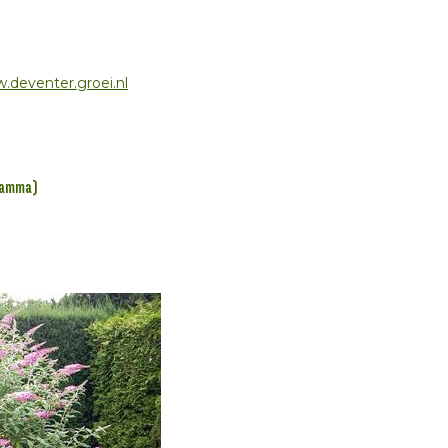
.deventer.groei.nl
ramma)