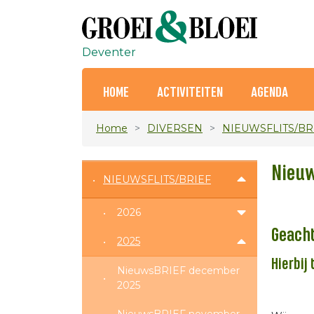
Deventer
HOME
ACTIVITEITEN
AGENDA
Home
DIVERSEN
NIEUWSFLITS/BR
Nieuw
NIEUWSFLITS/BRIEF
2026
Geacht
2025
Hierbij
NieuwsBRIEF december
2025
K