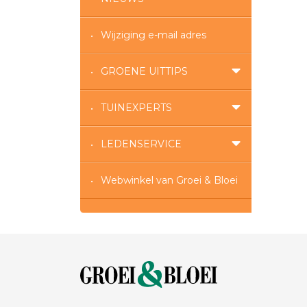
Wijziging e-mail adres
GROENE UITTIPS
TUINEXPERTS
LEDENSERVICE
Webwinkel van Groei & Bloei