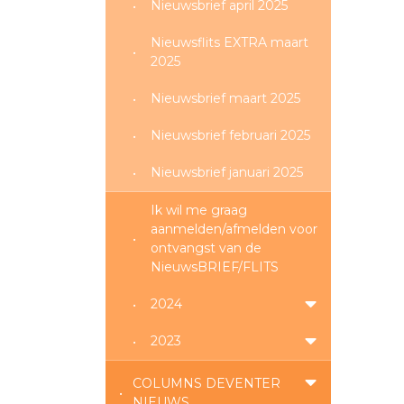
Nieuwsbrief april 2025
Nieuwsflits EXTRA maart
2025
Nieuwsbrief maart 2025
Nieuwsbrief februari 2025
Nieuwsbrief januari 2025
Ik wil me graag
aanmelden/afmelden voor
ontvangst van de
NieuwsBRIEF/FLITS
2024
2023
COLUMNS DEVENTER
NIEUWS