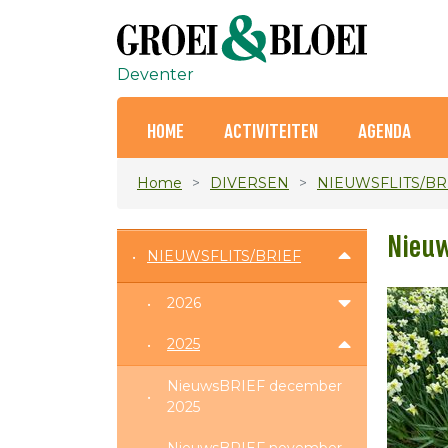
Deventer
HOME
ACTIVITEITEN
AGENDA
Home
DIVERSEN
NIEUWSFLITS/BR
Nieuw
NIEUWSFLITS/BRIEF
2026
2025
NieuwsBRIEF december
2025