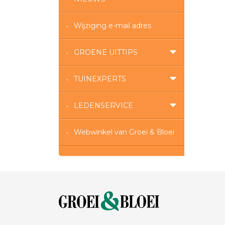
Wijziging e-mail adres
GROENE UITTIPS
TUINEXPERTS
LEDENSERVICE
Webwinkel van Groei & Bloei