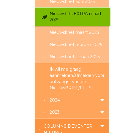
Nieuwsbrief april 2025
Nieuwsflits EXTRA maart
2025
Nieuwsbrief maart 2025
Nieuwsbrief februari 2025
Nieuwsbrief januari 2025
Ik wil me graag
aanmelden/afmelden voor
ontvangst van de
NieuwsBRIEF/FLITS
2024
2023
COLUMNS DEVENTER
NIEUWS