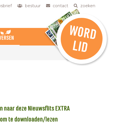
sbrief
bestuur
contact
zoeken
W
O
R
D
VERSEN
L
ID
aan naar deze Nieuwsflits EXTRA
om te downloaden/lezen