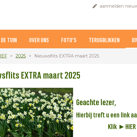
aanmelden nieuw
DE TUIN
OVER ONS
FOTO'S
TERUGBLIKKEN
DI
IEF
2025
Nieuwsflits EXTRA maart 2025
sflits EXTRA maart 2025
Geachte lezer,
Hierbij treft u een link 
Klik
►HIER