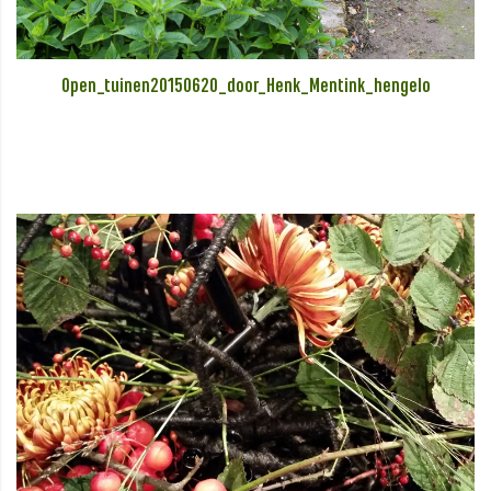
Open_tuinen20150620_door_Henk_Mentink_hengelo