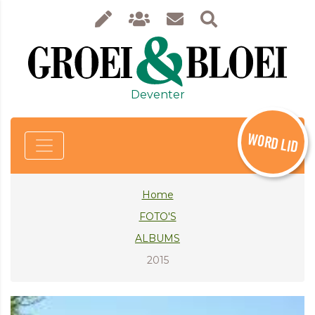
Deventer
WORD LID
Home
FOTO'S
ALBUMS
2015